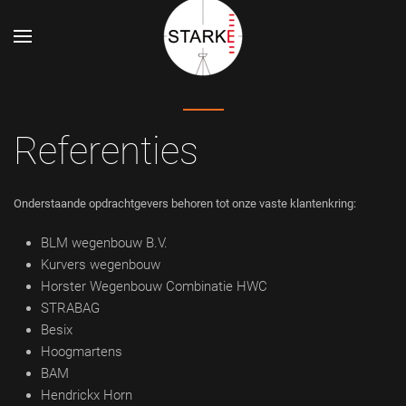
Referenties
Onderstaande opdrachtgevers behoren tot onze vaste klantenkring:
BLM wegenbouw B.V.
Kurvers wegenbouw
Horster Wegenbouw Combinatie HWC
STRABAG
Besix
Hoogmartens
BAM
Hendrickx Horn